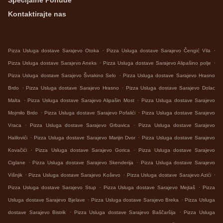
Specijalne Ponude
Kontaktirajte nas
.
.
Pizza Usluga dostave Sarajevo Otoka
Pizza Usluga dostave Sarajevo Čengić Vila
.
.
Pizza Usluga dostave Sarajevo Aneks
Pizza Usluga dostave Sarajevo Alipašino polje
.
Pizza Usluga dostave Sarajevo Švrakino Selo
Pizza Usluga dostave Sarajevo Hrasno
.
.
Brdo
Pizza Usluga dostave Sarajevo Hrasno
Pizza Usluga dostave Sarajevo Dolac
.
.
Malta
Pizza Usluga dostave Sarajevo Alipašin Most
Pizza Usluga dostave Sarajevo
.
.
Mojmilo Brdo
Pizza Usluga dostave Sarajevo Pofalići
Pizza Usluga dostave Sarajevo
.
.
Vraca
Pizza Usluga dostave Sarajevo Grbavica
Pizza Usluga dostave Sarajevo
.
.
Halilovići
Pizza Usluga dostave Sarajevo Marijin Dvor
Pizza Usluga dostave Sarajevo
.
.
Kovačići
Pizza Usluga dostave Sarajevo Gorica
Pizza Usluga dostave Sarajevo
.
.
Ciglane
Pizza Usluga dostave Sarajevo Skenderija
Pizza Usluga dostave Sarajevo
.
.
.
Višnjik
Pizza Usluga dostave Sarajevo Koševo
Pizza Usluga dostave Sarajevo Azići
.
.
Pizza Usluga dostave Sarajevo Stup
Pizza Usluga dostave Sarajevo Mejtaš
Pizza
.
.
Usluga dostave Sarajevo Bjelave
Pizza Usluga dostave Sarajevo Breka
Pizza Usluga
.
.
dostave Sarajevo Bistrik
Pizza Usluga dostave Sarajevo Baščaršija
Pizza Usluga