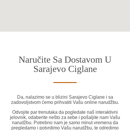
Naručite Sa Dostavom U
Sarajevo Ciglane
Da, nalazimo se u blizini Sarajevo Ciglane i sa
zadovoljstvom ćemo prihvatiti Vašu online narudžbu.
Odvojite par trenutaka da pogledate naš interaktivni
jelovnik, odaberite nešto za sebe i pošaljite nam Vašu
narudžbu. Potrebno nam je samo minut vremena da
pregledamo i potvrdimo Vašu narudžbu, te odredimo