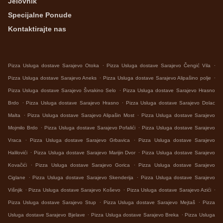
Jelovnik
Specijalne Ponude
Kontaktirajte nas
.
.
Pizza Usluga dostave Sarajevo Otoka
Pizza Usluga dostave Sarajevo Čengić Vila
.
.
Pizza Usluga dostave Sarajevo Aneks
Pizza Usluga dostave Sarajevo Alipašino polje
.
Pizza Usluga dostave Sarajevo Švrakino Selo
Pizza Usluga dostave Sarajevo Hrasno
.
.
Brdo
Pizza Usluga dostave Sarajevo Hrasno
Pizza Usluga dostave Sarajevo Dolac
.
.
Malta
Pizza Usluga dostave Sarajevo Alipašin Most
Pizza Usluga dostave Sarajevo
.
.
Mojmilo Brdo
Pizza Usluga dostave Sarajevo Pofalići
Pizza Usluga dostave Sarajevo
.
.
Vraca
Pizza Usluga dostave Sarajevo Grbavica
Pizza Usluga dostave Sarajevo
.
.
Halilovići
Pizza Usluga dostave Sarajevo Marijin Dvor
Pizza Usluga dostave Sarajevo
.
.
Kovačići
Pizza Usluga dostave Sarajevo Gorica
Pizza Usluga dostave Sarajevo
.
.
Ciglane
Pizza Usluga dostave Sarajevo Skenderija
Pizza Usluga dostave Sarajevo
.
.
.
Višnjik
Pizza Usluga dostave Sarajevo Koševo
Pizza Usluga dostave Sarajevo Azići
.
.
Pizza Usluga dostave Sarajevo Stup
Pizza Usluga dostave Sarajevo Mejtaš
Pizza
.
.
Usluga dostave Sarajevo Bjelave
Pizza Usluga dostave Sarajevo Breka
Pizza Usluga