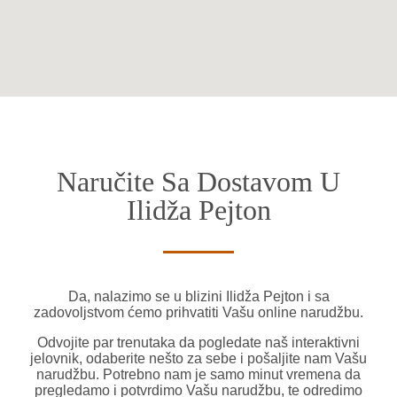
Naručite Sa Dostavom U
Ilidža Pejton
Da, nalazimo se u blizini Ilidža Pejton i sa
zadovoljstvom ćemo prihvatiti Vašu online narudžbu.
Odvojite par trenutaka da pogledate naš interaktivni
jelovnik, odaberite nešto za sebe i pošaljite nam Vašu
narudžbu. Potrebno nam je samo minut vremena da
pregledamo i potvrdimo Vašu narudžbu, te odredimo