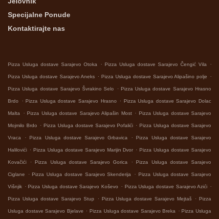
Jelovnik
Specijalne Ponude
Kontaktirajte nas
.
.
Pizza Usluga dostave Sarajevo Otoka
Pizza Usluga dostave Sarajevo Čengić Vila
.
.
Pizza Usluga dostave Sarajevo Aneks
Pizza Usluga dostave Sarajevo Alipašino polje
.
Pizza Usluga dostave Sarajevo Švrakino Selo
Pizza Usluga dostave Sarajevo Hrasno
.
.
Brdo
Pizza Usluga dostave Sarajevo Hrasno
Pizza Usluga dostave Sarajevo Dolac
.
.
Malta
Pizza Usluga dostave Sarajevo Alipašin Most
Pizza Usluga dostave Sarajevo
.
.
Mojmilo Brdo
Pizza Usluga dostave Sarajevo Pofalići
Pizza Usluga dostave Sarajevo
.
.
Vraca
Pizza Usluga dostave Sarajevo Grbavica
Pizza Usluga dostave Sarajevo
.
.
Halilovići
Pizza Usluga dostave Sarajevo Marijin Dvor
Pizza Usluga dostave Sarajevo
.
.
Kovačići
Pizza Usluga dostave Sarajevo Gorica
Pizza Usluga dostave Sarajevo
.
.
Ciglane
Pizza Usluga dostave Sarajevo Skenderija
Pizza Usluga dostave Sarajevo
.
.
.
Višnjik
Pizza Usluga dostave Sarajevo Koševo
Pizza Usluga dostave Sarajevo Azići
.
.
Pizza Usluga dostave Sarajevo Stup
Pizza Usluga dostave Sarajevo Mejtaš
Pizza
.
.
Usluga dostave Sarajevo Bjelave
Pizza Usluga dostave Sarajevo Breka
Pizza Usluga