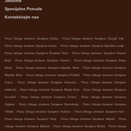
Jelovnik
Specijalne Ponude
Kontaktirajte nas
.
.
Pizza Usluga dostave Sarajevo Otoka
Pizza Usluga dostave Sarajevo Čengić Vila
.
.
Pizza Usluga dostave Sarajevo Aneks
Pizza Usluga dostave Sarajevo Alipašino polje
.
Pizza Usluga dostave Sarajevo Švrakino Selo
Pizza Usluga dostave Sarajevo Hrasno
.
.
Brdo
Pizza Usluga dostave Sarajevo Hrasno
Pizza Usluga dostave Sarajevo Dolac
.
.
Malta
Pizza Usluga dostave Sarajevo Alipašin Most
Pizza Usluga dostave Sarajevo
.
.
Mojmilo Brdo
Pizza Usluga dostave Sarajevo Pofalići
Pizza Usluga dostave Sarajevo
.
.
Vraca
Pizza Usluga dostave Sarajevo Grbavica
Pizza Usluga dostave Sarajevo
.
.
Halilovići
Pizza Usluga dostave Sarajevo Marijin Dvor
Pizza Usluga dostave Sarajevo
.
.
Kovačići
Pizza Usluga dostave Sarajevo Gorica
Pizza Usluga dostave Sarajevo
.
.
Ciglane
Pizza Usluga dostave Sarajevo Skenderija
Pizza Usluga dostave Sarajevo
.
.
.
Višnjik
Pizza Usluga dostave Sarajevo Koševo
Pizza Usluga dostave Sarajevo Azići
.
.
Pizza Usluga dostave Sarajevo Stup
Pizza Usluga dostave Sarajevo Mejtaš
Pizza
.
.
Usluga dostave Sarajevo Bjelave
Pizza Usluga dostave Sarajevo Breka
Pizza Usluga