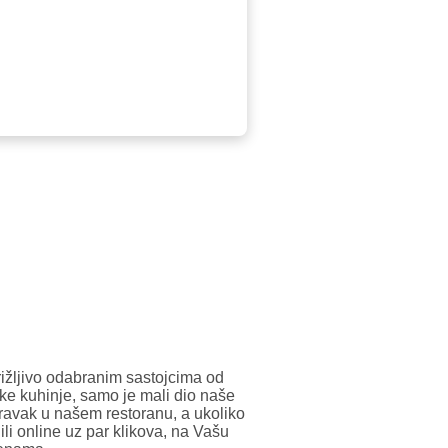
rižljivo odabranim sastojcima od
ske kuhinje, samo je mali dio naše
ravak u našem restoranu, a ukoliko
li online uz par klikova, na Vašu