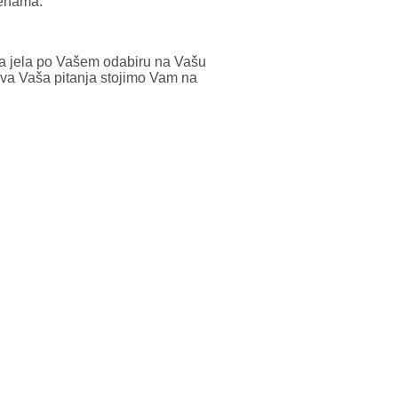
jenama.
a jela po Vašem odabiru na Vašu
va Vaša pitanja stojimo Vam na