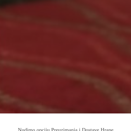
Nudimo opciju Preuzimanja i Dostave Hrane