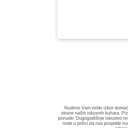
Nudimo Vam veliki izbor domaće 
strane naših iskusnih kuhara.
Piz
ponude.
Dugogodišnje iskustvo re
niste u prilici da nas posjetite