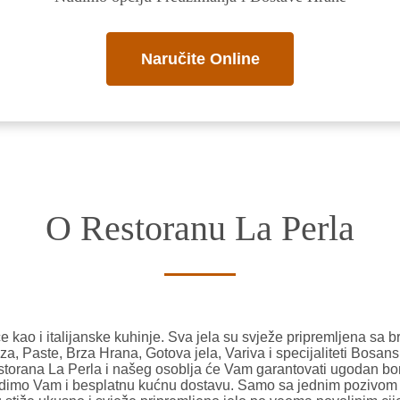
Naručite Online
O Restoranu La Perla
kao i italijanske kuhinje. Sva jela su svježe pripremljena sa b
za, Paste, Brza Hrana, Gotova jela, Variva i specijaliteti Bosan
storana La Perla i našeg osoblja će Vam garantovati ugodan bo
 nudimo Vam i besplatnu kućnu dostavu. Samo sa jednim pozivom i