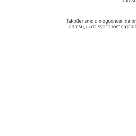
adresu
Također smo u mogućnosti da pr
adresu, ili da svečanost orga