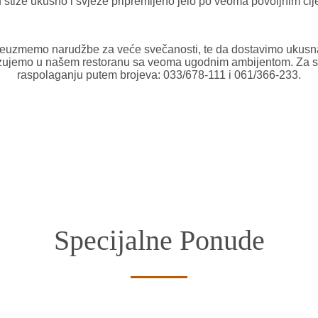
 stiže ukusno i svježe pripremljeno jelo po veoma povoljnim ci
euzmemo narudžbe za veće svečanosti, te da dostavimo ukusn
nizujemo u našem restoranu sa veoma ugodnim ambijentom. Za s
raspolaganju putem brojeva: 033/678-111 i 061/366-233.
Specijalne Ponude