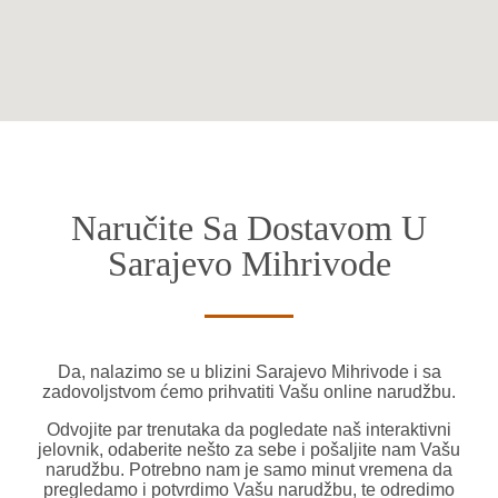
Naručite Sa Dostavom U
Sarajevo Mihrivode
Da, nalazimo se u blizini Sarajevo Mihrivode i sa
zadovoljstvom ćemo prihvatiti Vašu online narudžbu.
Odvojite par trenutaka da pogledate naš interaktivni
jelovnik, odaberite nešto za sebe i pošaljite nam Vašu
narudžbu. Potrebno nam je samo minut vremena da
pregledamo i potvrdimo Vašu narudžbu, te odredimo