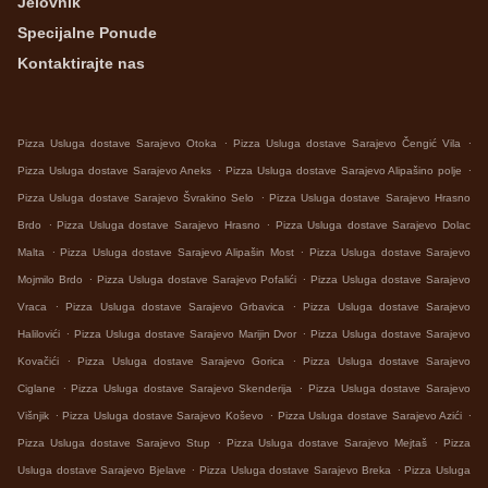
Jelovnik
Specijalne Ponude
Kontaktirajte nas
.
.
Pizza Usluga dostave Sarajevo Otoka
Pizza Usluga dostave Sarajevo Čengić Vila
.
.
Pizza Usluga dostave Sarajevo Aneks
Pizza Usluga dostave Sarajevo Alipašino polje
.
Pizza Usluga dostave Sarajevo Švrakino Selo
Pizza Usluga dostave Sarajevo Hrasno
.
.
Brdo
Pizza Usluga dostave Sarajevo Hrasno
Pizza Usluga dostave Sarajevo Dolac
.
.
Malta
Pizza Usluga dostave Sarajevo Alipašin Most
Pizza Usluga dostave Sarajevo
.
.
Mojmilo Brdo
Pizza Usluga dostave Sarajevo Pofalići
Pizza Usluga dostave Sarajevo
.
.
Vraca
Pizza Usluga dostave Sarajevo Grbavica
Pizza Usluga dostave Sarajevo
.
.
Halilovići
Pizza Usluga dostave Sarajevo Marijin Dvor
Pizza Usluga dostave Sarajevo
.
.
Kovačići
Pizza Usluga dostave Sarajevo Gorica
Pizza Usluga dostave Sarajevo
.
.
Ciglane
Pizza Usluga dostave Sarajevo Skenderija
Pizza Usluga dostave Sarajevo
.
.
.
Višnjik
Pizza Usluga dostave Sarajevo Koševo
Pizza Usluga dostave Sarajevo Azići
.
.
Pizza Usluga dostave Sarajevo Stup
Pizza Usluga dostave Sarajevo Mejtaš
Pizza
.
.
Usluga dostave Sarajevo Bjelave
Pizza Usluga dostave Sarajevo Breka
Pizza Usluga