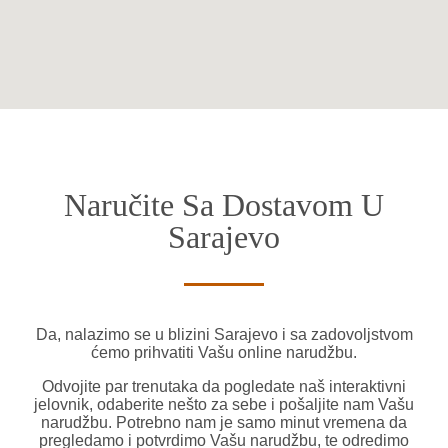
Naručite Sa Dostavom U
Sarajevo
Da, nalazimo se u blizini Sarajevo i sa zadovoljstvom
ćemo prihvatiti Vašu online narudžbu.
Odvojite par trenutaka da pogledate naš interaktivni
jelovnik, odaberite nešto za sebe i pošaljite nam Vašu
narudžbu. Potrebno nam je samo minut vremena da
pregledamo i potvrdimo Vašu narudžbu, te odredimo