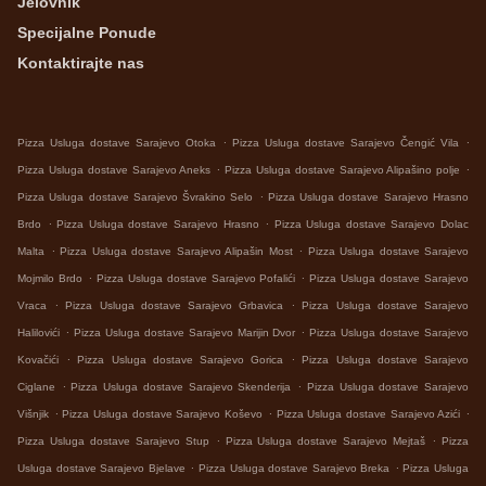
Jelovnik
Specijalne Ponude
Kontaktirajte nas
.
.
Pizza Usluga dostave Sarajevo Otoka
Pizza Usluga dostave Sarajevo Čengić Vila
.
.
Pizza Usluga dostave Sarajevo Aneks
Pizza Usluga dostave Sarajevo Alipašino polje
.
Pizza Usluga dostave Sarajevo Švrakino Selo
Pizza Usluga dostave Sarajevo Hrasno
.
.
Brdo
Pizza Usluga dostave Sarajevo Hrasno
Pizza Usluga dostave Sarajevo Dolac
.
.
Malta
Pizza Usluga dostave Sarajevo Alipašin Most
Pizza Usluga dostave Sarajevo
.
.
Mojmilo Brdo
Pizza Usluga dostave Sarajevo Pofalići
Pizza Usluga dostave Sarajevo
.
.
Vraca
Pizza Usluga dostave Sarajevo Grbavica
Pizza Usluga dostave Sarajevo
.
.
Halilovići
Pizza Usluga dostave Sarajevo Marijin Dvor
Pizza Usluga dostave Sarajevo
.
.
Kovačići
Pizza Usluga dostave Sarajevo Gorica
Pizza Usluga dostave Sarajevo
.
.
Ciglane
Pizza Usluga dostave Sarajevo Skenderija
Pizza Usluga dostave Sarajevo
.
.
.
Višnjik
Pizza Usluga dostave Sarajevo Koševo
Pizza Usluga dostave Sarajevo Azići
.
.
Pizza Usluga dostave Sarajevo Stup
Pizza Usluga dostave Sarajevo Mejtaš
Pizza
.
.
Usluga dostave Sarajevo Bjelave
Pizza Usluga dostave Sarajevo Breka
Pizza Usluga