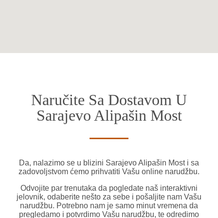
Naručite Sa Dostavom U
Sarajevo Alipašin Most
Da, nalazimo se u blizini Sarajevo Alipašin Most i sa
zadovoljstvom ćemo prihvatiti Vašu online narudžbu.
Odvojite par trenutaka da pogledate naš interaktivni
jelovnik, odaberite nešto za sebe i pošaljite nam Vašu
narudžbu. Potrebno nam je samo minut vremena da
pregledamo i potvrdimo Vašu narudžbu, te odredimo