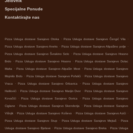
Jelovnik
Specijalne Ponude
Kontaktirajte nas
.
.
Pizza Usluga dostave Sarajevo Otoka
Pizza Usluga dostave Sarajevo Čengić Vila
.
.
Pizza Usluga dostave Sarajevo Aneks
Pizza Usluga dostave Sarajevo Alipašino polje
.
Pizza Usluga dostave Sarajevo Švrakino Selo
Pizza Usluga dostave Sarajevo Hrasno
.
.
Brdo
Pizza Usluga dostave Sarajevo Hrasno
Pizza Usluga dostave Sarajevo Dolac
.
.
Malta
Pizza Usluga dostave Sarajevo Alipašin Most
Pizza Usluga dostave Sarajevo
.
.
Mojmilo Brdo
Pizza Usluga dostave Sarajevo Pofalići
Pizza Usluga dostave Sarajevo
.
.
Vraca
Pizza Usluga dostave Sarajevo Grbavica
Pizza Usluga dostave Sarajevo
.
.
Halilovići
Pizza Usluga dostave Sarajevo Marijin Dvor
Pizza Usluga dostave Sarajevo
.
.
Kovačići
Pizza Usluga dostave Sarajevo Gorica
Pizza Usluga dostave Sarajevo
.
.
Ciglane
Pizza Usluga dostave Sarajevo Skenderija
Pizza Usluga dostave Sarajevo
.
.
.
Višnjik
Pizza Usluga dostave Sarajevo Koševo
Pizza Usluga dostave Sarajevo Azići
.
.
Pizza Usluga dostave Sarajevo Stup
Pizza Usluga dostave Sarajevo Mejtaš
Pizza
.
.
Usluga dostave Sarajevo Bjelave
Pizza Usluga dostave Sarajevo Breka
Pizza Usluga