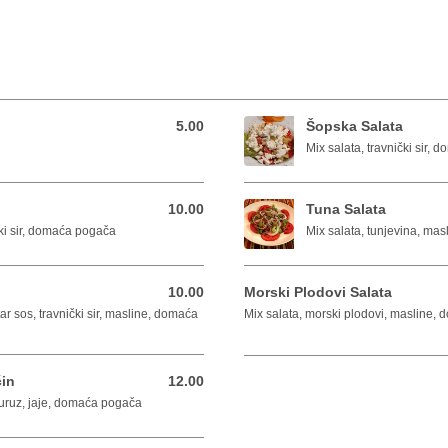
5.00
Šopska Salata
5.00 BAM
Mix salata, travnički sir,
10.00
Tuna Salata
10.00 BAM
ički sir, domaća pogača
Mix salata, tunjevina, ma
10.00
Morski Plodovi Salata
10.00 BAM
tar sos, travnički sir, masline, domaća
Mix salata, morski plodovi, masline,
čin
12.00
12.00 BAM
 kukuruz, jaje, domaća pogača