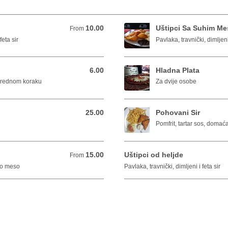
10.00
Uštipci Sa Suhim M
From 10.00 BAM
From
feta sir
Pavlaka, travnički, dimljen
6.00
Hladna Plata
6.00 BAM
arednom koraku
Za dvije osobe
25.00
Pohovani Sir
25.00 BAM
Pomfrit, tartar sos, doma
15.00
Uštipci od heljde
From 15.00 BAM
From
uho meso
Pavlaka, travnički, dimljeni i feta sir