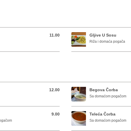
11.00
Gljive U Sosu
11.00 BAM
Riža i domaća pogača
12.00
Begova Čorba
12.00 BAM
Sa domaćom pogačom
9.00
Teleća Čorba
9.00 BAM
pogačom
Sa domaćom pogačom