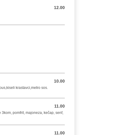
12.00
12.00 BAM
10.00
10.00 BAM
us,kiseli krastavci,metro sos.
11.00
11.00 BAM
3kom, pomfrit, majoneza, kečap, senf,
11.00
11.00 BAM