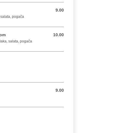
9.00
9.00 BAM
, salata, pogača
som
10.00
10.00 BAM
vlaka, salata, pogača
9.00
9.00 BAM