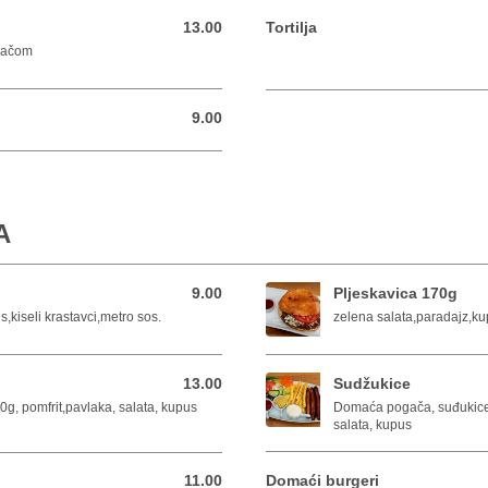
13.00
Tortilja
13.00 BAM
gačom
9.00
9.00 BAM
A
9.00
Pljeskavica 170g
9.00 BAM
,kiseli krastavci,metro sos.
zelena salata,paradajz,kup
13.00
Sudžukice
13.00 BAM
g, pomfrit,pavlaka, salata, kupus
Domaća pogača, suđukice 
salata, kupus
11.00
Domaći burgeri
11.00 BAM