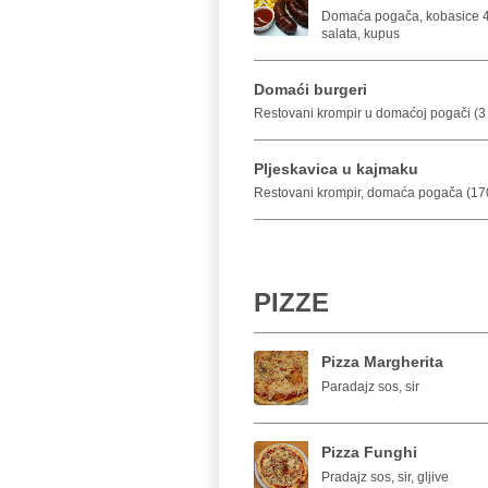
Domaća pogača, kobasice 4k
salata, kupus
Domaći burgeri
Restovani krompir u domaćoj pogači (3
Pljeskavica u kajmaku
Restovani krompir, domaća pogača (170
PIZZE
Pizza Margherita
Paradajz sos, sir
Pizza Funghi
Pradajz sos, sir, gljive