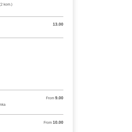
(2 kom.)
13.00
13.00 BAM
9.00
From 9.00 BAM
From
unka
10.00
From 10.00 BAM
From