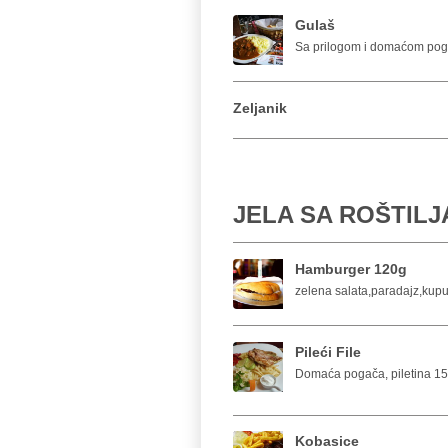
Gulaš
Sa prilogom i domaćom po
Zeljanik
JELA SA ROŠTILJ
Hamburger 120g
zelena salata,paradajz,kupus
Pileći File
Domaća pogača, piletina 150
Kobasice