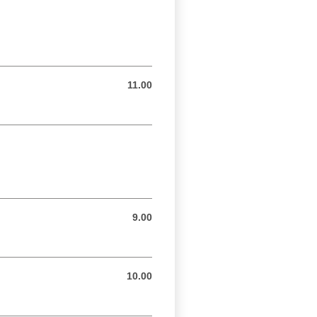
11.00
11.00 BAM
9.00
9.00 BAM
10.00
10.00 BAM