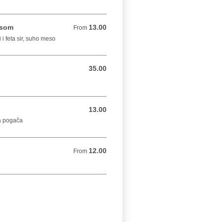
esom
13.00
From 13.00 BAM
From
i i feta sir, suho meso
35.00
35.00 BAM
13.00
13.00 BAM
ća pogača
12.00
From 12.00 BAM
From