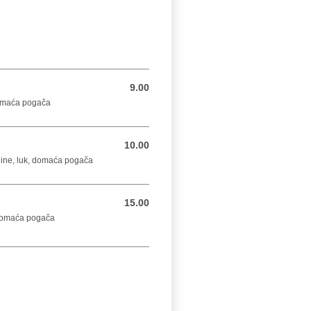
9.00
9.00 BAM
 domaća pogača
10.00
10.00 BAM
sline, luk, domaća pogača
15.00
15.00 BAM
 domaća pogača