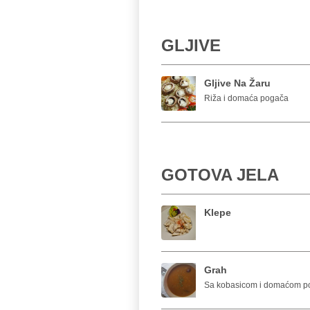
GLJIVE
Gljive Na Žaru
Riža i domaća pogača
GOTOVA JELA
Klepe
Grah
Sa kobasicom i domaćom 