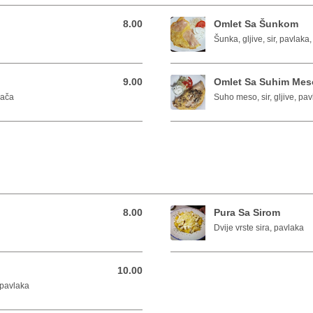
8.00
Omlet Sa Šunkom
8.00 BAM
Šunka, gljive, sir, pavlaka
9.00
Omlet Sa Suhim Me
9.00 BAM
gača
Suho meso, sir, gljive, pa
8.00
Pura Sa Sirom
8.00 BAM
Dvije vrste sira, pavlaka
10.00
10.00 BAM
 pavlaka