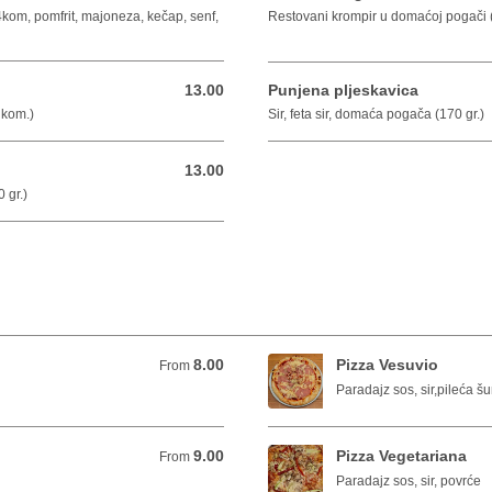
om, pomfrit, majoneza, kečap, senf,
Restovani krompir u domaćoj pogači 
13.00
Punjena pljeskavica
13.00 BAM
 kom.)
Sir, feta sir, domaća pogača (170 gr.)
13.00
13.00 BAM
 gr.)
8.00
Pizza Vesuvio
From 8.00 BAM
From
Paradajz sos, sir,pileća š
9.00
Pizza Vegetariana
From 9.00 BAM
From
Paradajz sos, sir, povrće